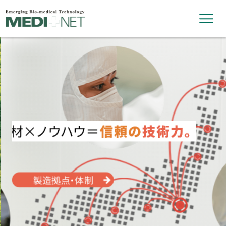
メ
ニ
ュ
ー
製造拠点・体制